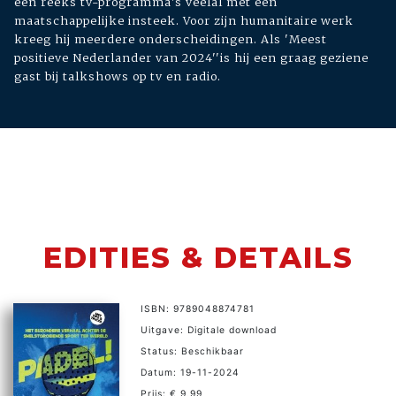
een reeks tv-programma's veelal met een
maatschappelijke insteek. Voor zijn humanitaire werk
kreeg hij meerdere onderscheidingen. Als 'Meest
positieve Nederlander van 2024''is hij een graag geziene
gast bij talkshows op tv en radio.
EDITIES & DETAILS
ISBN: 9789048874781
Uitgave: Digitale download
Status: Beschikbaar
Datum: 19-11-2024
Prijs: € 9,99