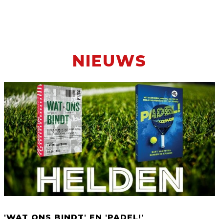
NIEUWS
'WAT ONS BINDT' EN 'PADEL!'