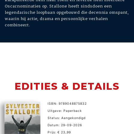
Oscarnominaties op. Stallone heeft sindsdoen een
legendarische loopbaan opgebouwd die decennia omspant,
waarin hij actie, drama en persoonlijke verhalen
combineert.
EDITIES & DETAILS
ISBN: 9789048875832
Uitgave: Paperback
Status: Aangekondigd
Datum: 29-09-2026
Prijs: € 23,99