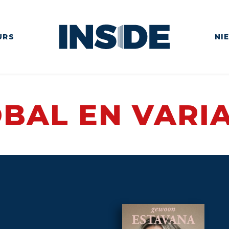
URS
NI
BAL EN VARI