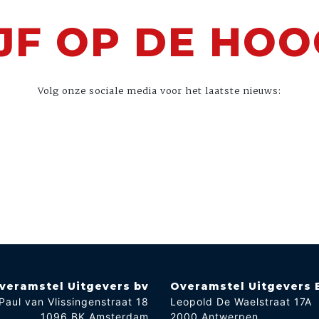
JF OP DE HO
Volg onze sociale media voor het laatste nieuws:
veramstel Uitgevers bv
Overamstel Uitgevers 
Paul van Vlissingenstraat 18
Leopold De Waelstraat 17A
1096 BK Amsterdam
2000 Antwerpen