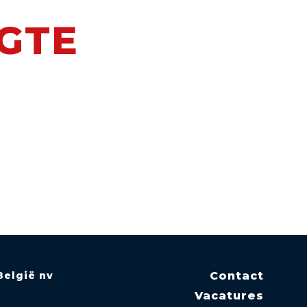
OGTE
België nv
Contact
Vacatures