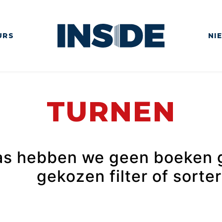
URS
NI
TURNEN
as hebben we geen boeken 
gekozen filter of sorte