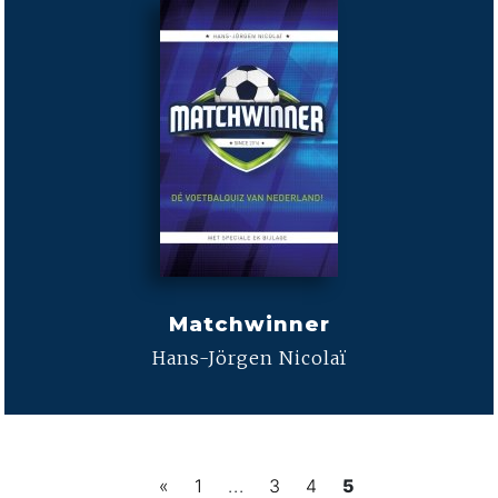
Matchwinner
Hans-Jörgen Nicolaï
«
1
...
3
4
5