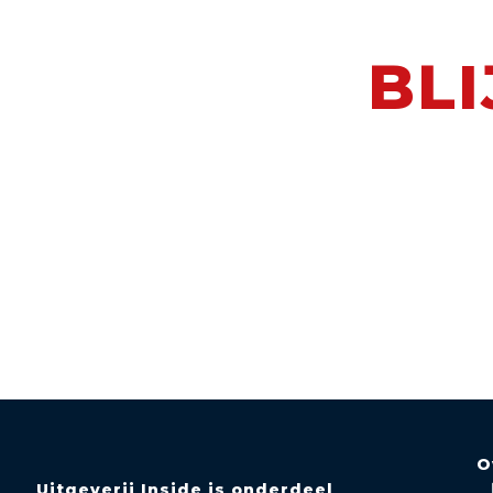
BLI
O
Uitgeverij Inside is onderdeel