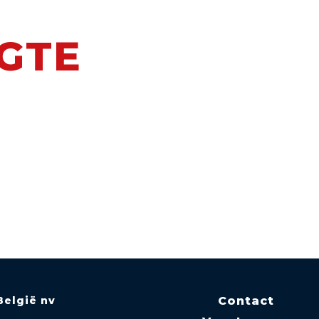
OGTE
België nv
Contact