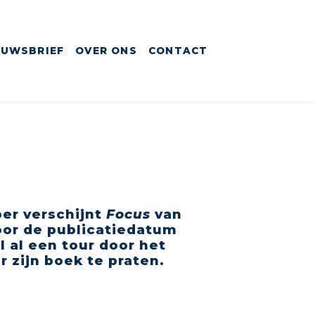
EUWSBRIEF
OVER ONS
CONTACT
er verschijnt
Focus
van
oor de publicatiedatum
 al een tour door het
r zijn boek te praten.