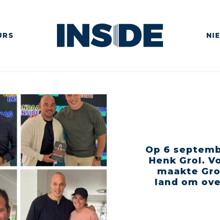
URS
NI
Op 6 septemb
Henk Grol. V
maakte Grol
land om ove