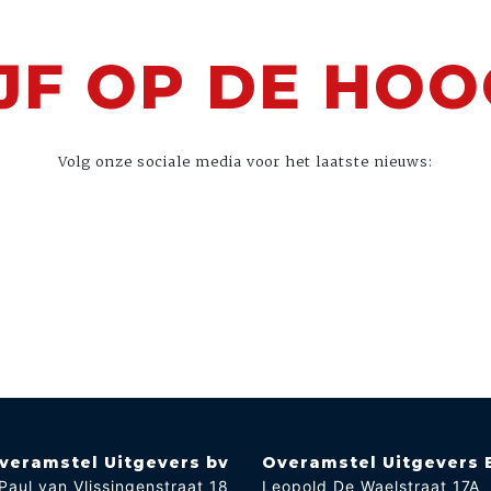
JF OP DE HO
Volg onze sociale media voor het laatste nieuws:
veramstel Uitgevers bv
Overamstel Uitgevers 
Paul van Vlissingenstraat 18
Leopold De Waelstraat 17A