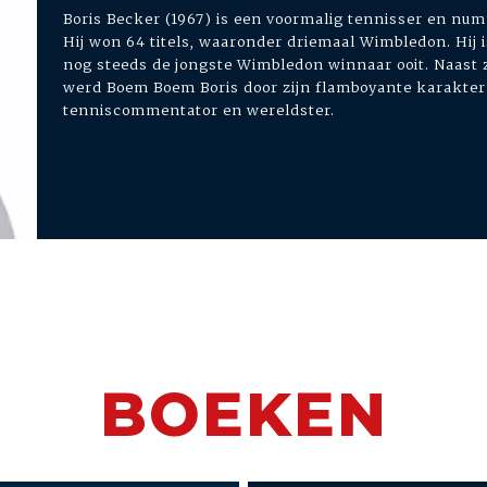
Boris Becker (1967) is een voormalig tennisser en num
Hij won 64 titels, waaronder driemaal Wimbledon. Hij is
nog steeds de jongste Wimbledon winnaar ooit. Naast z
werd Boem Boem Boris door zijn flamboyante karakter
tenniscommentator en wereldster.
BOEKEN