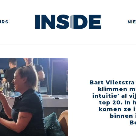
URS
NI
Bart Vlietstra
klimmen me
intuitie' al 
top 20. In
komen ze i
binnen 
B