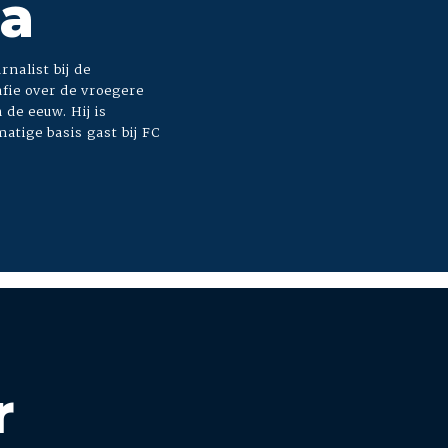
ra
rnalist bij de
fie over de vroegere
de eeuw. Hij is
atige basis gast bij FC
r