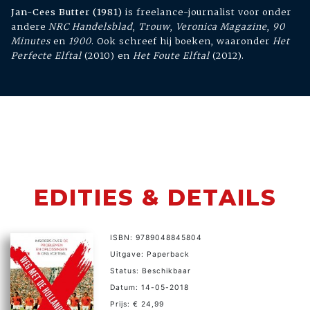
Jan-Cees Butter (1981)
is freelance-journalist voor onder
andere
NRC Handelsblad
,
Trouw
,
Veronica Magazine
,
90
Minutes
en
1900
. Ook schreef hij boeken, waaronder
Het
Perfecte Elftal
(2010) en
Het Foute Elftal
(2012).
EDITIES & DETAILS
ISBN: 9789048845804
Uitgave: Paperback
Status: Beschikbaar
Datum: 14-05-2018
Prijs: € 24,99