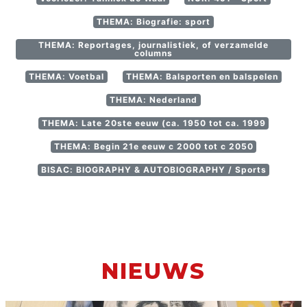
THEMA: Biografie: sport
THEMA: Reportages, journalistiek, of verzamelde
columns
THEMA: Voetbal
THEMA: Balsporten en balspelen
THEMA: Nederland
THEMA: Late 20ste eeuw (ca. 1950 tot ca. 1999
THEMA: Begin 21e eeuw c 2000 tot c 2050
BISAC: BIOGRAPHY & AUTOBIOGRAPHY / Sports
NIEUWS