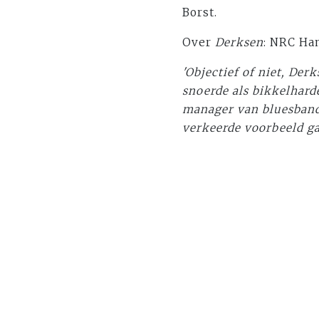
Borst.
Over
Derksen
: NRC Ha
'Objectief of niet, Der
snoerde als bikkelhard
manager van bluesband 
verkeerde voorbeeld ga