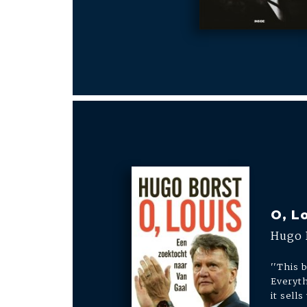
O, L
Hugo 
''This b
Everyth
it sells