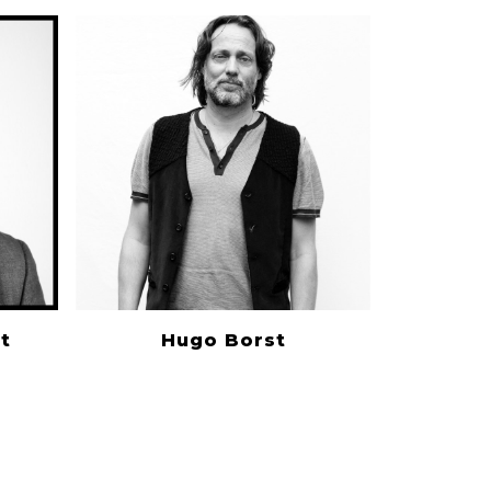
t
Hugo Borst