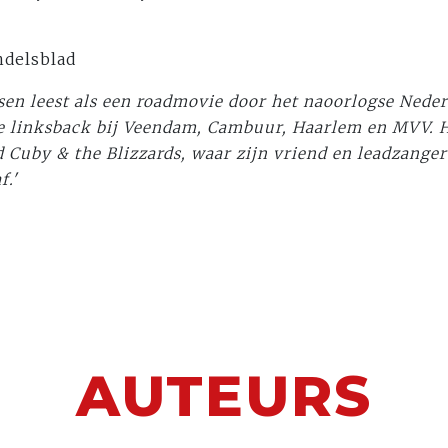
ndelsblad
ksen leest als een roadmovie door het naoorlogse Neder
e linksback bij Veendam, Cambuur, Haarlem en MVV. Hi
Cuby & the Blizzards, waar zijn vriend en leadzange
f.'
AUTEURS