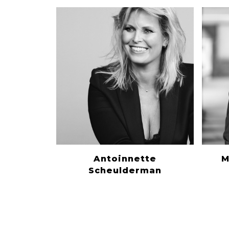
Antoinnette
M
Scheulderman