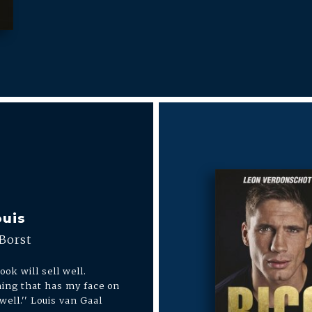
ouis
Borst
ook will sell well.
ing that has my face on
 well.'' Louis van Gaal