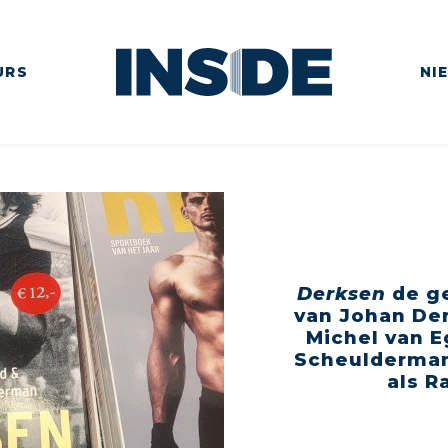
URS
NI
Derksen
de ge
van Johan De
Michel van 
Scheulderman,
als R