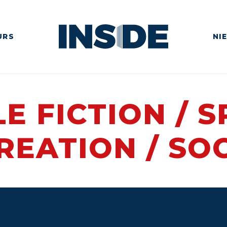
URS
NI
E FICTION / 
REATION / SO