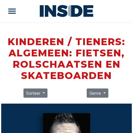
KINDEREN / TIENERS:
ALGEMEEN: FIETSEN,
ROLSCHAATSEN EN
SKATEBOARDEN
Sorteer
Genre