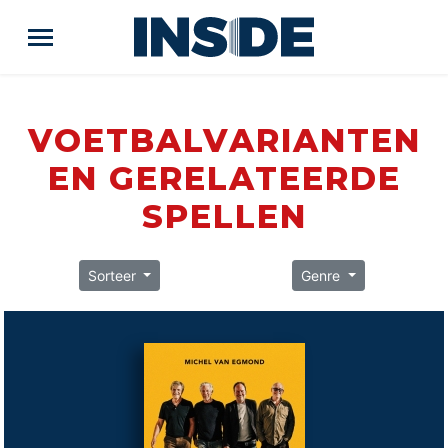
VOETBALVARIANTEN
EN GERELATEERDE
SPELLEN
Sorteer
Genre