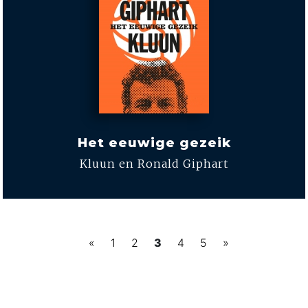
Het eeuwige gezeik
Kluun en Ronald Giphart
«
1
2
3
4
5
»